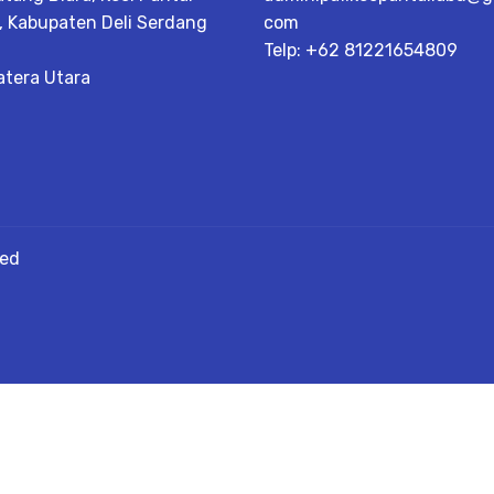
, Kabupaten Deli Serdang
com
Telp: +62 81221654809
tera Utara
ved