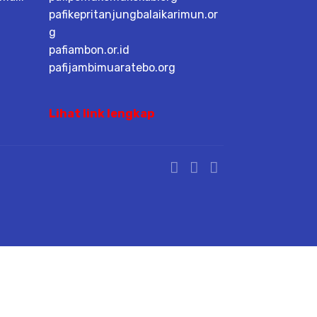
pafikepritanjungbalaikarimun.or
g
pafiambon.or.id
pafijambimuaratebo.org
Lihat link lengkap