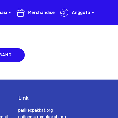
masi
Merchandise
Anggota
ABANG
Link
pafikecpakkat.org
mail.
pafipcmukomukokab.org