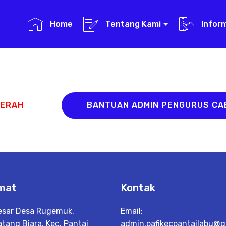
Home
Tentang Kami
Infor
AERAH
BANTUAN ADMIN PENGURUS C
mat
Kontak
Besar Desa Rugemuk,
Email:
tang Biara, Kec. Pantai
admin.pafikecpantailabu@g