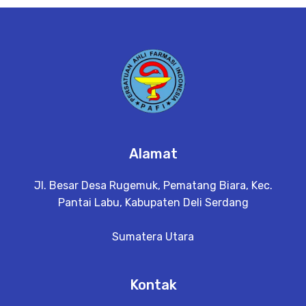
e
t
a
il
Alamat
Jl. Besar Desa Rugemuk, Pematang Biara, Kec.
Pantai Labu, Kabupaten Deli Serdang
Sumatera Utara
Kontak