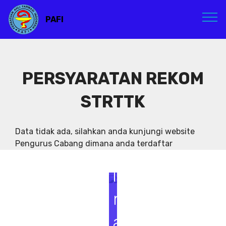
PAFI
PERSYARATAN REKOM
STRTTK
S
e
Data tidak ada, silahkan anda kunjungi website
Pengurus Cabang dimana anda terdaftar
m
i
n
a